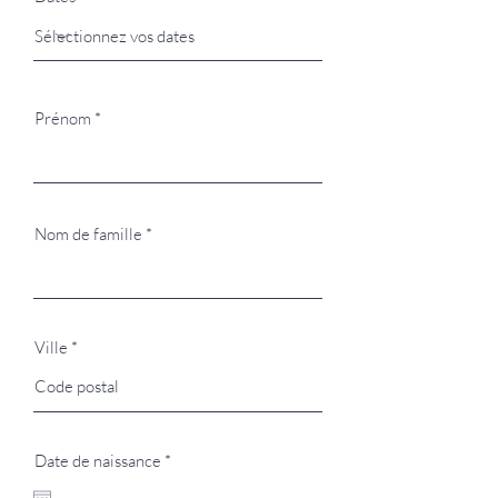
Prénom
Nom de famille
Ville
r
Date de naissance
*
e
q