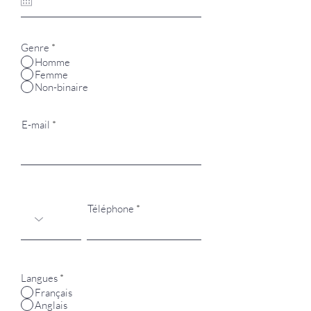
u
i
r
e
Genre
*
d
Homme
Femme
Non-binaire
E-mail
Téléphone
Langues
*
Français
Anglais