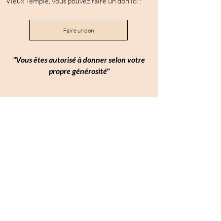
Vieux Temple, vous pouvez faire un don ici :
Faire un don
"Vous êtes autorisé à donner selon votre
propre générosité"
Accueil
Contact
Programme
À propos
Calendrier
Volontariat
Enseignants et livres
Hébergement et tarifs
Réservez votre séjour